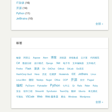
IT杂谈
(16)
开源
(14)
Python
(11)
JetBrains
(10)
全部 »
标签
博客
敏捷
阿里云
Aspose
Atom
浏览器
持续集成
云计算
代码规范
C#
.Net
数据分析
设计模式
Django
电子书
文本编辑器
文件格式
漫谈
Flask
Firefox
Git
GitChat
Github
GitLab
Go语言
IDE
JetBrains
HashiCorp Vault
Hexo
历史
红楼梦
Hostwinds
Linux
开源
微软
Linux Mint
Nodejs
Nuget
Office
OOP
支付
Paypal
编程
Python
PyCharm
PyInstaller
七牛云
Qt
Rails
Rider
Ruby
安全
软件工程
Streamlit
Syncfusion
TeamCity
翻译
Ubuntu
单元测试
Web
VSCode
Web 服务器
可视化
爬虫
Windows
Wordpress
全部 »