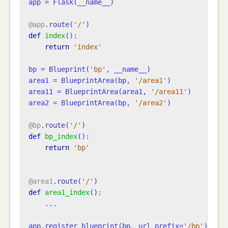
app
=
Flask
(
__name__
)
@app
.
route
(
'/'
)
def
index
():
return
'index'
bp
=
Blueprint
(
'bp'
,
__name__
)
area1
=
BlueprintArea
(
bp
,
'/area1'
)
area11
=
BlueprintArea
(
area1
,
'/area11'
)
area2
=
BlueprintArea
(
bp
,
'/area2'
)
@bp
.
route
(
'/'
)
def
bp_index
():
return
'bp'
@area1
.
route
(
'/'
)
def
area1_index
():
...
app
.
register_blueprint
(
bp
,
url_prefix
=
'/bp'
)