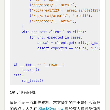
(
'/bp/area1/'
,
'area1'
),
(
'/bp/area1/123'
,
'area1 single(123)'
),
(
'/bp/area1/area11/'
,
'area11'
),
(
'/bp/area2/'
,
'area2'
),
]
with
app
.
test_client
()
as
client
:
for
url
,
expected
in
cases
:
actual
=
client
.
get
(
url
)
.
get_data
(
as_
assert
expected
==
actual
,
'url(
{}
) a
if
__name__
==
'__main__'
:
app
.
run
()
else
:
run_tests
()
OK，没有问题。
最后介绍一点相关资料。本文提出的并不是什么新鲜
的观点，因为在
StackOverflow
曾经有人提过类似的