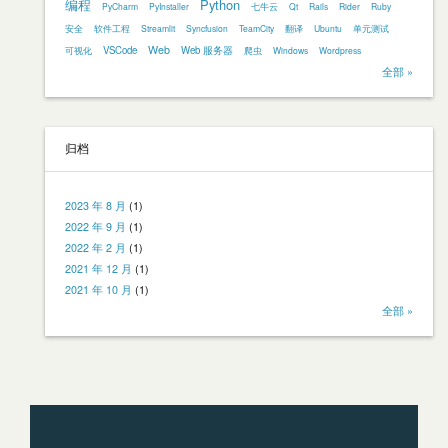
编程
Python
PyCharm
PyInstaller
七牛云
Qt
Rails
Rider
Ruby
安全
软件工程
Streamlit
Syncfusion
TeamCity
翻译
Ubuntu
单元测试
Web
VSCode
Web 服务器
可视化
爬虫
Windows
Wordpress
全部 »
归档
2023 年 8 月
(1)
2022 年 9 月
(1)
2022 年 2 月
(1)
2021 年 12 月
(1)
2021 年 10 月
(1)
全部 »