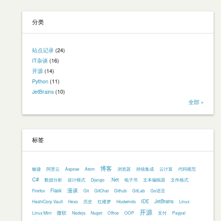
分类
站点记录
(24)
IT杂谈
(16)
开源
(14)
Python
(11)
JetBrains
(10)
全部 »
标签
博客
敏捷
阿里云
Aspose
Atom
浏览器
持续集成
云计算
代码规范
C#
.Net
数据分析
设计模式
Django
电子书
文本编辑器
文件格式
漫谈
Flask
Firefox
Git
GitChat
Github
GitLab
Go语言
IDE
JetBrains
HashiCorp Vault
Hexo
历史
红楼梦
Hostwinds
Linux
开源
微软
Linux Mint
Nodejs
Nuget
Office
OOP
支付
Paypal