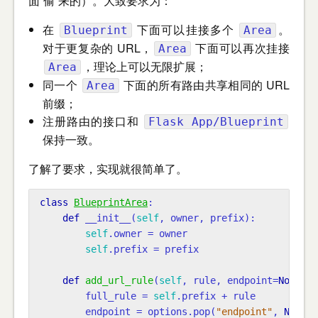
面“偷”来的）。大致要求为：
在
下面可以挂接多个
。
Blueprint
Area
对于更复杂的 URL，
下面可以再次挂接
Area
，理论上可以无限扩展；
Area
同一个
下面的所有路由共享相同的 URL
Area
前缀；
注册路由的接口和
Flask App/Blueprint
保持一致。
了解了要求，实现就很简单了。
class
BlueprintArea
:
def
__init__
(
self
,
owner
,
prefix
):
self
.
owner
=
owner
self
.
prefix
=
prefix
def
add_url_rule
(
self
,
rule
,
endpoint
=
None
,
v
full_rule
=
self
.
prefix
+
rule
endpoint
=
options
.
pop
(
"endpoint"
,
None
)