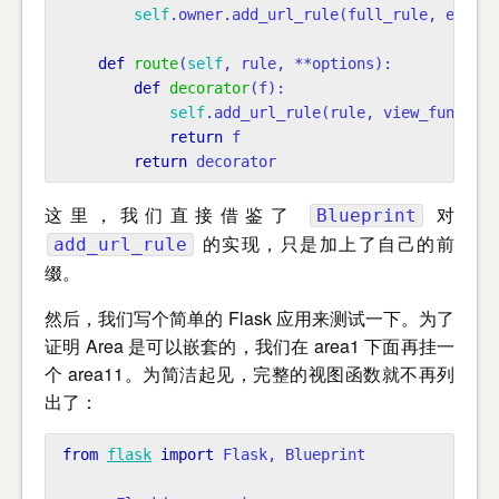
self
.
owner
.
add_url_rule
(
full_rule
,
endpoi
def
route
(
self
,
rule
,
**
options
):
def
decorator
(
f
):
self
.
add_url_rule
(
rule
,
view_func
=
f
,
return
f
return
decorator
这里，我们直接借鉴了
对
Blueprint
的实现，只是加上了自己的前
add_url_rule
缀。
然后，我们写个简单的 Flask 应用来测试一下。为了
证明 Area 是可以嵌套的，我们在 area1 下面再挂一
个 area11。为简洁起见，完整的视图函数就不再列
出了：
from
flask
import
Flask
,
Blueprint