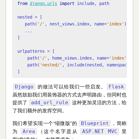
from
django.urls
import
include
,
path
nested
=
[
path
(
'/'
,
nest_views
.
index
,
name
=
'index'
),
...
]
urlpatterns
=
[
path
(
'/'
,
home_views
.
index
,
name
=
'index'
),
path
(
'nested/'
,
include
(
nested
,
namespace
=
'ne
]
的做法可以给我们一些启发。
Django
Flask
虽然鼓励我们用装饰器的方式去声明路由，但同时也
提供了
这种更加灵活的方法，给
add_url_rule
了我们额外的发挥空间。
我们希望实现一个“缩微版”的
，简称
Blueprint
为
（这个名字是从
里
Area
ASP.NET MVC